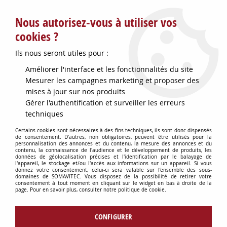
Service client : info@somavitec.fr ou au +33 (7) 85 19 42 23
Nous autorisez-vous à utiliser vos
du lundi au vendredi de 9h à 12h30 et de 13h30 à 18h (17h le
vendredi)
cookies ?
DESTOCKAGE SUR UNE SELECTION
Ils nous seront utiles pour :
D'ARTICLES - VOIR PLUS BAS
Améliorer l'interface et les fonctionnalités du site
Contactez-nous !
Mesurer les campagnes marketing et proposer des
mises à jour sur nos produits
Gérer l'authentification et surveiller les erreurs
0
techniques
Certains cookies sont nécessaires à des fins techniques, ils sont donc dispensés
de consentement. D'autres, non obligatoires, peuvent être utilisés pour la
personnalisation des annonces et du contenu, la mesure des annonces et du
Accueil
>
FOURNITURES BARRIQUES
>
ACCESSOIRES BARRIQUES
>
contenu, la connaissance de l'audience et le développement de produits, les
BIDON A OUILLER INOX 5L BEC LONG
données de géolocalisation précises et l'identification par le balayage de
l'appareil, le stockage et/ou l'accès aux informations sur un appareil. Si vous
donnez votre consentement, celui-ci sera valable sur l’ensemble des sous-
domaines de SOMAVITEC. Vous disposez de la possibilité de retirer votre
consentement à tout moment en cliquant sur le widget en bas à droite de la
page. Pour en savoir plus, consulter notre politique de cookie.
CONFIGURER