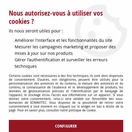
Service client : info@somavitec.fr ou au +33 (7) 85 19 42 23
Nous autorisez-vous à utiliser vos
du lundi au vendredi de 9h à 12h30 et de 13h30 à 18h (17h le
vendredi)
cookies ?
DESTOCKAGE SUR UNE SELECTION
Ils nous seront utiles pour :
D'ARTICLES - VOIR PLUS BAS
Améliorer l'interface et les fonctionnalités du site
Contactez-nous !
Mesurer les campagnes marketing et proposer des
mises à jour sur nos produits
Gérer l'authentification et surveiller les erreurs
0
techniques
Certains cookies sont nécessaires à des fins techniques, ils sont donc dispensés
de consentement. D'autres, non obligatoires, peuvent être utilisés pour la
personnalisation des annonces et du contenu, la mesure des annonces et du
Accueil
>
PETITS MATERIELS
contenu, la connaissance de l'audience et le développement de produits, les
données de géolocalisation précises et l'identification par le balayage de
l'appareil, le stockage et/ou l'accès aux informations sur un appareil. Si vous
donnez votre consentement, celui-ci sera valable sur l’ensemble des sous-
PETITS MATERIELS
domaines de SOMAVITEC. Vous disposez de la possibilité de retirer votre
consentement à tout moment en cliquant sur le widget en bas à droite de la
page. Pour en savoir plus, consulter notre politique de cookie.
CONFIGURER
TRIER & FILTRER