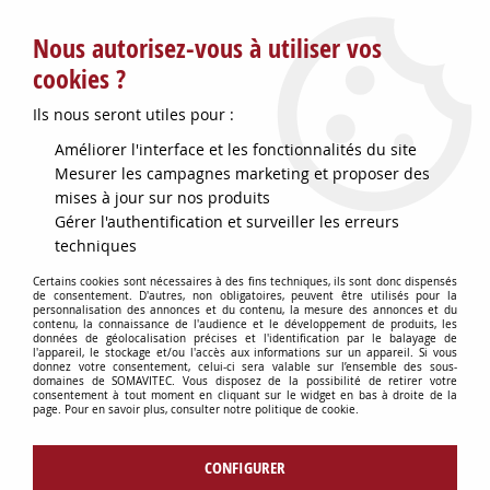
Service client : info@somavitec.fr ou au +33 (7) 85 19 42 23
Nous autorisez-vous à utiliser vos
du lundi au vendredi de 9h à 12h30 et de 13h30 à 18h (17h le
vendredi)
cookies ?
DESTOCKAGE SUR UNE SELECTION
Ils nous seront utiles pour :
D'ARTICLES - VOIR PLUS BAS
Améliorer l'interface et les fonctionnalités du site
Contactez-nous !
Mesurer les campagnes marketing et proposer des
mises à jour sur nos produits
Gérer l'authentification et surveiller les erreurs
0
techniques
Certains cookies sont nécessaires à des fins techniques, ils sont donc dispensés
de consentement. D'autres, non obligatoires, peuvent être utilisés pour la
personnalisation des annonces et du contenu, la mesure des annonces et du
Accueil
>
Retours et SAV
contenu, la connaissance de l'audience et le développement de produits, les
données de géolocalisation précises et l'identification par le balayage de
l'appareil, le stockage et/ou l'accès aux informations sur un appareil. Si vous
donnez votre consentement, celui-ci sera valable sur l’ensemble des sous-
Retours et SAV
domaines de SOMAVITEC. Vous disposez de la possibilité de retirer votre
consentement à tout moment en cliquant sur le widget en bas à droite de la
page. Pour en savoir plus, consulter notre politique de cookie.
Retours :
CONFIGURER
Les retours sont acceptés suivant nos conditions :