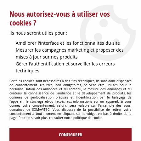
Service client : info@somavitec.fr ou au +33 (7) 85 19 42 23
Nous autorisez-vous à utiliser vos
du lundi au vendredi de 9h à 12h30 et de 13h30 à 18h (17h le
vendredi)
cookies ?
DESTOCKAGE SUR UNE SELECTION
Ils nous seront utiles pour :
D'ARTICLES - VOIR PLUS BAS
Améliorer l'interface et les fonctionnalités du site
Contactez-nous !
Mesurer les campagnes marketing et proposer des
mises à jour sur nos produits
Gérer l'authentification et surveiller les erreurs
0
techniques
Certains cookies sont nécessaires à des fins techniques, ils sont donc dispensés
de consentement. D'autres, non obligatoires, peuvent être utilisés pour la
personnalisation des annonces et du contenu, la mesure des annonces et du
Accueil
>
OENOLOGIE
>
PRODUITS OENOLOGIQUES
>
ACIDE MALIQUE
contenu, la connaissance de l'audience et le développement de produits, les
SAC 25KG
données de géolocalisation précises et l'identification par le balayage de
l'appareil, le stockage et/ou l'accès aux informations sur un appareil. Si vous
donnez votre consentement, celui-ci sera valable sur l’ensemble des sous-
domaines de SOMAVITEC. Vous disposez de la possibilité de retirer votre
consentement à tout moment en cliquant sur le widget en bas à droite de la
page. Pour en savoir plus, consulter notre politique de cookie.
CONFIGURER