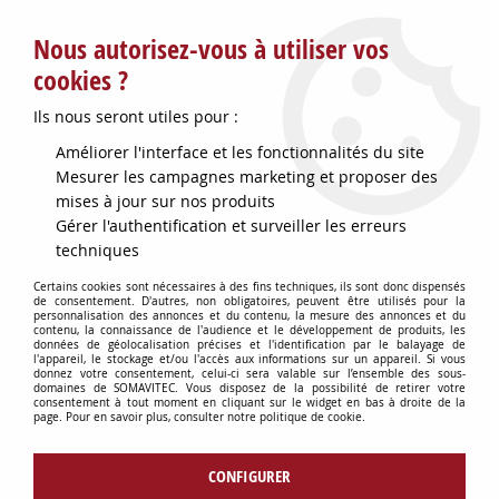
Service client : info@somavitec.fr ou au +33 (7) 85 19 42 23
Nous autorisez-vous à utiliser vos
du lundi au vendredi de 9h à 12h30 et de 13h30 à 18h (17h le
vendredi)
cookies ?
DESTOCKAGE SUR UNE SELECTION
Ils nous seront utiles pour :
D'ARTICLES - VOIR PLUS BAS
Améliorer l'interface et les fonctionnalités du site
Contactez-nous !
Mesurer les campagnes marketing et proposer des
mises à jour sur nos produits
Gérer l'authentification et surveiller les erreurs
0
techniques
Certains cookies sont nécessaires à des fins techniques, ils sont donc dispensés
de consentement. D'autres, non obligatoires, peuvent être utilisés pour la
personnalisation des annonces et du contenu, la mesure des annonces et du
Accueil
>
CUVES & GARDES VINS
>
STOCKAGE DU VIN
>
ADAPTATEUR
contenu, la connaissance de l'audience et le développement de produits, les
CONTENEUR 40 MACON PLAST
données de géolocalisation précises et l'identification par le balayage de
l'appareil, le stockage et/ou l'accès aux informations sur un appareil. Si vous
donnez votre consentement, celui-ci sera valable sur l’ensemble des sous-
domaines de SOMAVITEC. Vous disposez de la possibilité de retirer votre
consentement à tout moment en cliquant sur le widget en bas à droite de la
page. Pour en savoir plus, consulter notre politique de cookie.
CONFIGURER