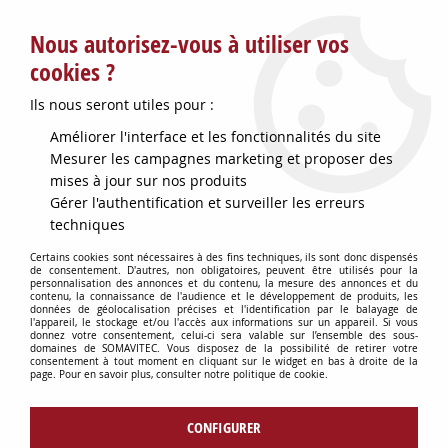
Service client : info@somavitec.fr ou au +33 (7) 85 19 42 23
Nous autorisez-vous à utiliser vos
du lundi au vendredi de 9h à 12h30 et de 13h30 à 18h (17h le
vendredi)
cookies ?
DESTOCKAGE SUR UNE SELECTION
Ils nous seront utiles pour :
D'ARTICLES - VOIR PLUS BAS
Améliorer l'interface et les fonctionnalités du site
Contactez-nous !
Mesurer les campagnes marketing et proposer des
mises à jour sur nos produits
Gérer l'authentification et surveiller les erreurs
0
techniques
Certains cookies sont nécessaires à des fins techniques, ils sont donc dispensés
de consentement. D'autres, non obligatoires, peuvent être utilisés pour la
personnalisation des annonces et du contenu, la mesure des annonces et du
Accueil
>
HYGIÈNE DU CHAI
>
ELECTRICITE & FOURNITURES
>
contenu, la connaissance de l'audience et le développement de produits, les
BALADEUSE 24V+VERRINE VERRE 10M+PRI
données de géolocalisation précises et l'identification par le balayage de
l'appareil, le stockage et/ou l'accès aux informations sur un appareil. Si vous
donnez votre consentement, celui-ci sera valable sur l’ensemble des sous-
domaines de SOMAVITEC. Vous disposez de la possibilité de retirer votre
consentement à tout moment en cliquant sur le widget en bas à droite de la
page. Pour en savoir plus, consulter notre politique de cookie.
CONFIGURER