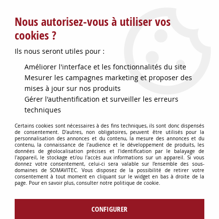
Service client : info@somavitec.fr ou au +33 (7) 85 19 42 23
Nous autorisez-vous à utiliser vos
du lundi au vendredi de 9h à 12h30 et de 13h30 à 18h (17h le
vendredi)
cookies ?
DESTOCKAGE SUR UNE SELECTION
Ils nous seront utiles pour :
D'ARTICLES - VOIR PLUS BAS
Améliorer l'interface et les fonctionnalités du site
Contactez-nous !
Mesurer les campagnes marketing et proposer des
mises à jour sur nos produits
Gérer l'authentification et surveiller les erreurs
0
techniques
Certains cookies sont nécessaires à des fins techniques, ils sont donc dispensés
de consentement. D'autres, non obligatoires, peuvent être utilisés pour la
personnalisation des annonces et du contenu, la mesure des annonces et du
Accueil
>
CUVES & GARDES VINS
>
PRODUITS BELLOT
>
BELLOT BONDE
contenu, la connaissance de l'audience et le développement de produits, les
ASEPTIQUE B213
données de géolocalisation précises et l'identification par le balayage de
l'appareil, le stockage et/ou l'accès aux informations sur un appareil. Si vous
donnez votre consentement, celui-ci sera valable sur l’ensemble des sous-
domaines de SOMAVITEC. Vous disposez de la possibilité de retirer votre
consentement à tout moment en cliquant sur le widget en bas à droite de la
page. Pour en savoir plus, consulter notre politique de cookie.
CONFIGURER