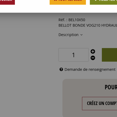
176
,
20
€
HT
Réf. :
BEL10X50
BELLOT BONDE VOG210 HYDRAUL
Description
Demande de renseignement
POUR
CRÉEZ UN COMP