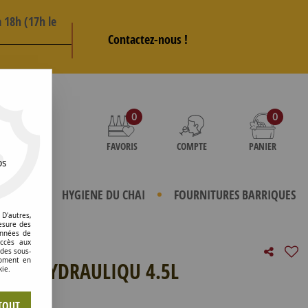
 18h (17h le
Contactez-nous !
AS
0
0
FAVORIS
COMPTE
PANIER
os
TERIELS
HYGIENE DU CHAI
FOURNITURES BARRIQUES
D'autres,
esure des
onnées de
accès aux
 des sous-
moment en
210 HYDRAULIQU 4.5L
kie.
e avis !
TOUT