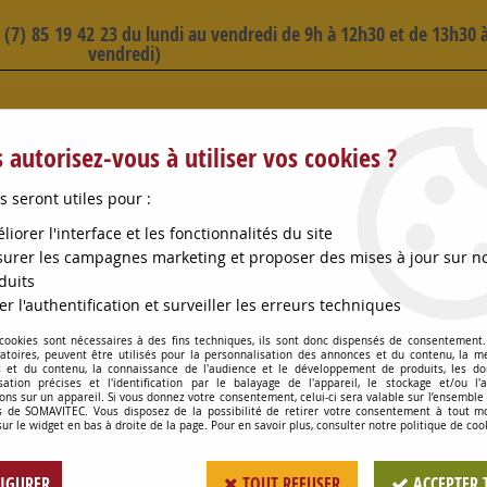
3 (7) 85 19 42 23 du lundi au vendredi de 9h à 12h30 et de 13h30 à
vendredi)
 SELECTION D'ARTICLES - VOIR PLUS B
 autorisez-vous à utiliser vos cookies ?
s seront utiles pour :
liorer l'interface et les fonctionnalités du site
urer les campagnes marketing et proposer des mises à jour sur n
duits
OMPES
CONSOMMABLES
OENOLOGIE
PETITS MA
er l'authentification et surveiller les erreurs techniques
 cookies sont nécessaires à des fins techniques, ils sont donc dispensés de consentement. 
ONDE VOG210 HYDRAULIQU 4.5L
gatoires, peuvent être utilisés pour la personnalisation des annonces et du contenu, la m
 et du contenu, la connaissance de l'audience et le développement de produits, les d
isation précises et l'identification par le balayage de l'appareil, le stockage et/ou l'
ons sur un appareil. Si vous donnez votre consentement, celui-ci sera valable sur l’ensemble
 de SOMAVITEC. Vous disposez de la possibilité de retirer votre consentement à tout 
BELLOT BONDE VOG
sur le widget en bas à droite de la page. Pour en savoir plus, consulter notre politique de coo
Soyez le premier à donner votr
IGURER
TOUT REFUSER
ACCEPTER 