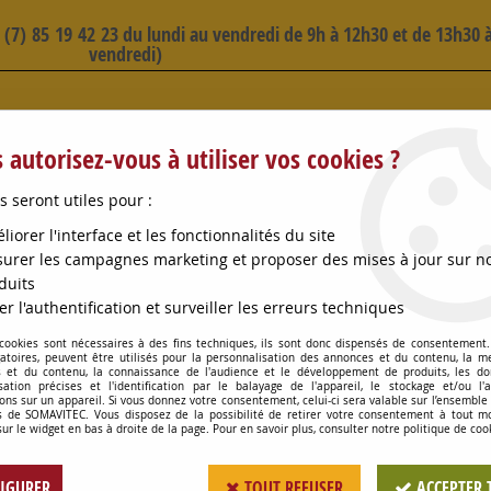
3 (7) 85 19 42 23 du lundi au vendredi de 9h à 12h30 et de 13h30 à
vendredi)
 SELECTION D'ARTICLES - VOIR PLUS B
 autorisez-vous à utiliser vos cookies ?
s seront utiles pour :
liorer l'interface et les fonctionnalités du site
urer les campagnes marketing et proposer des mises à jour sur n
duits
OMPES
CONSOMMABLES
OENOLOGIE
PETITS MA
er l'authentification et surveiller les erreurs techniques
 cookies sont nécessaires à des fins techniques, ils sont donc dispensés de consentement. 
>
BIDON A OUILLER INOX 10L BEC LONG
gatoires, peuvent être utilisés pour la personnalisation des annonces et du contenu, la m
 et du contenu, la connaissance de l'audience et le développement de produits, les d
isation précises et l'identification par le balayage de l'appareil, le stockage et/ou l'
ons sur un appareil. Si vous donnez votre consentement, celui-ci sera valable sur l’ensemble
 de SOMAVITEC. Vous disposez de la possibilité de retirer votre consentement à tout 
BIDON A OUILLER 
sur le widget en bas à droite de la page. Pour en savoir plus, consulter notre politique de coo
Soyez le premier à donner votr
IGURER
TOUT REFUSER
ACCEPTER 