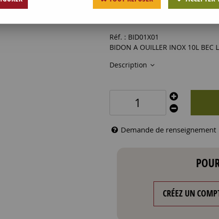
177
,
69
€
HT
Réf. :
BID01X01
BIDON A OUILLER INOX 10L BEC
Description
Demande de renseignement
POUR
CRÉEZ UN COMP