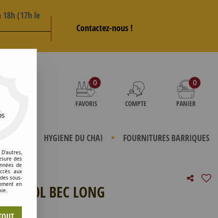
 18h (17h le
Contactez-nous !
AS
0
0
FAVORIS
COMPTE
PANIER
os
TERIELS
HYGIENE DU CHAI
FOURNITURES BARRIQUES
D'autres,
esure des
onnées de
accès aux
 des sous-
moment en
INOX 10L BEC LONG
kie.
e avis !
TOUT