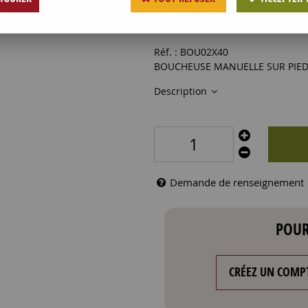
3019
,
00
€
HT
Réf. :
BOU02X40
BOUCHEUSE MANUELLE SUR PIED
Description
Demande de renseignement
POUR
CRÉEZ UN COMP