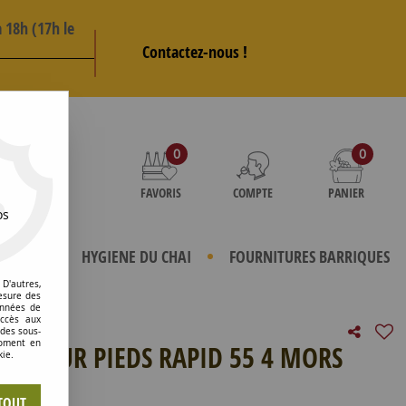
 18h (17h le
Contactez-nous !
AS
0
0
FAVORIS
COMPTE
PANIER
os
TERIELS
HYGIENE DU CHAI
FOURNITURES BARRIQUES
D'autres,
esure des
onnées de
accès aux
 des sous-
moment en
LE SUR PIEDS RAPID 55 4 MORS
kie.
e avis !
TOUT