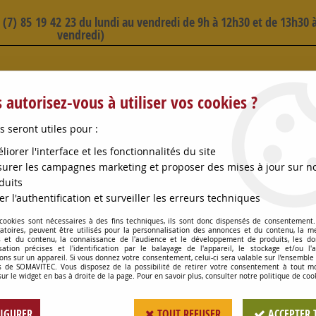
3 (7) 85 19 42 23 du lundi au vendredi de 9h à 12h30 et de 13h30 à
vendredi)
 SELECTION D'ARTICLES - VOIR PLUS B
 autorisez-vous à utiliser vos cookies ?
s seront utiles pour :
liorer l'interface et les fonctionnalités du site
urer les campagnes marketing et proposer des mises à jour sur n
duits
OMPES
CONSOMMABLES
OENOLOGIE
PETITS MA
er l'authentification et surveiller les erreurs techniques
 cookies sont nécessaires à des fins techniques, ils sont donc dispensés de consentement. 
OIRES
>
BOUCHEUSE MANUELLE SUR PIEDS RAPID 55 4 MORS
gatoires, peuvent être utilisés pour la personnalisation des annonces et du contenu, la m
 et du contenu, la connaissance de l'audience et le développement de produits, les d
isation précises et l'identification par le balayage de l'appareil, le stockage et/ou l'
ons sur un appareil. Si vous donnez votre consentement, celui-ci sera valable sur l’ensemble
 de SOMAVITEC. Vous disposez de la possibilité de retirer votre consentement à tout 
BOUCHEUSE MANUEL
sur le widget en bas à droite de la page. Pour en savoir plus, consulter notre politique de coo
Soyez le premier à donner votr
IGURER
TOUT REFUSER
ACCEPTER 