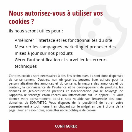
Service client : info@somavitec.fr ou au +33 (7) 85 19 42 23
Nous autorisez-vous à utiliser vos
du lundi au vendredi de 9h à 12h30 et de 13h30 à 18h (17h le
vendredi)
cookies ?
DESTOCKAGE SUR UNE SELECTION
Ils nous seront utiles pour :
D'ARTICLES - VOIR PLUS BAS
Améliorer l'interface et les fonctionnalités du site
Contactez-nous !
Mesurer les campagnes marketing et proposer des
mises à jour sur nos produits
Gérer l'authentification et surveiller les erreurs
0
techniques
Certains cookies sont nécessaires à des fins techniques, ils sont donc dispensés
de consentement. D'autres, non obligatoires, peuvent être utilisés pour la
personnalisation des annonces et du contenu, la mesure des annonces et du
Accueil
>
TUYAUX & RACCORDS
>
RACCORDERIE VINICOLE
>
contenu, la connaissance de l'audience et le développement de produits, les
BOUCHON FEM INOX D80 MACON
données de géolocalisation précises et l'identification par le balayage de
l'appareil, le stockage et/ou l'accès aux informations sur un appareil. Si vous
donnez votre consentement, celui-ci sera valable sur l’ensemble des sous-
domaines de SOMAVITEC. Vous disposez de la possibilité de retirer votre
consentement à tout moment en cliquant sur le widget en bas à droite de la
page. Pour en savoir plus, consulter notre politique de cookie.
CONFIGURER