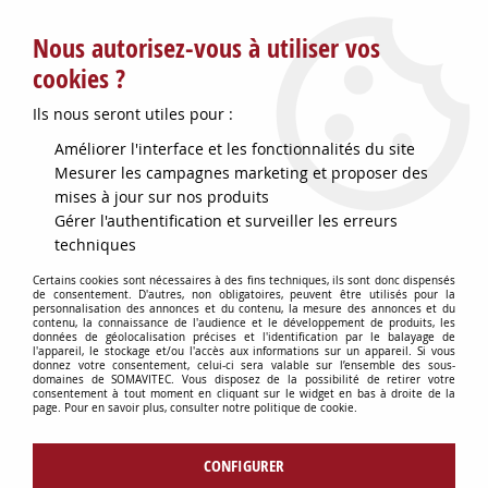
Service client : info@somavitec.fr ou au +33 (7) 85 19 42 23
Nous autorisez-vous à utiliser vos
du lundi au vendredi de 9h à 12h30 et de 13h30 à 18h (17h le
vendredi)
cookies ?
DESTOCKAGE SUR UNE SELECTION
Ils nous seront utiles pour :
D'ARTICLES - VOIR PLUS BAS
Améliorer l'interface et les fonctionnalités du site
Contactez-nous !
Mesurer les campagnes marketing et proposer des
mises à jour sur nos produits
Gérer l'authentification et surveiller les erreurs
0
techniques
Certains cookies sont nécessaires à des fins techniques, ils sont donc dispensés
de consentement. D'autres, non obligatoires, peuvent être utilisés pour la
personnalisation des annonces et du contenu, la mesure des annonces et du
Accueil
>
TUYAUX & RACCORDS
>
RACCORDERIE VINICOLE
>
contenu, la connaissance de l'audience et le développement de produits, les
BOUCHON INOX FEM GAS 15X21
données de géolocalisation précises et l'identification par le balayage de
l'appareil, le stockage et/ou l'accès aux informations sur un appareil. Si vous
donnez votre consentement, celui-ci sera valable sur l’ensemble des sous-
domaines de SOMAVITEC. Vous disposez de la possibilité de retirer votre
consentement à tout moment en cliquant sur le widget en bas à droite de la
page. Pour en savoir plus, consulter notre politique de cookie.
CONFIGURER