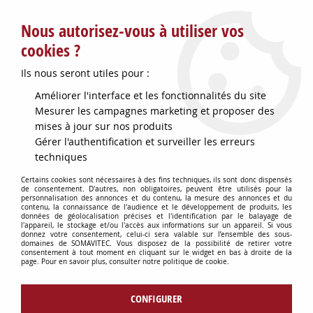
Service client : info@somavitec.fr ou au +33 (7) 85 19 42 23
Nous autorisez-vous à utiliser vos
du lundi au vendredi de 9h à 12h30 et de 13h30 à 18h (17h le
vendredi)
cookies ?
DESTOCKAGE SUR UNE SELECTION
Ils nous seront utiles pour :
D'ARTICLES - VOIR PLUS BAS
Améliorer l'interface et les fonctionnalités du site
Contactez-nous !
Mesurer les campagnes marketing et proposer des
mises à jour sur nos produits
Gérer l'authentification et surveiller les erreurs
0
techniques
Certains cookies sont nécessaires à des fins techniques, ils sont donc dispensés
de consentement. D'autres, non obligatoires, peuvent être utilisés pour la
personnalisation des annonces et du contenu, la mesure des annonces et du
Accueil
>
CONSOMMABLES DIVERS
>
PIECES DETACHEES DIVERSES
>
contenu, la connaissance de l'audience et le développement de produits, les
BOULET P/POMPE PISTON D75MM
données de géolocalisation précises et l'identification par le balayage de
l'appareil, le stockage et/ou l'accès aux informations sur un appareil. Si vous
donnez votre consentement, celui-ci sera valable sur l’ensemble des sous-
domaines de SOMAVITEC. Vous disposez de la possibilité de retirer votre
consentement à tout moment en cliquant sur le widget en bas à droite de la
page. Pour en savoir plus, consulter notre politique de cookie.
CONFIGURER