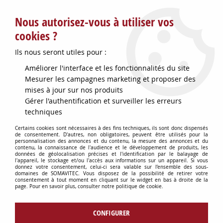
Service client : info@somavitec.fr ou au +33 (7) 85 19 42 23
Nous autorisez-vous à utiliser vos
du lundi au vendredi de 9h à 12h30 et de 13h30 à 18h (17h le
vendredi)
cookies ?
DESTOCKAGE SUR UNE SELECTION
Ils nous seront utiles pour :
D'ARTICLES - VOIR PLUS BAS
Améliorer l'interface et les fonctionnalités du site
Contactez-nous !
Mesurer les campagnes marketing et proposer des
mises à jour sur nos produits
Gérer l'authentification et surveiller les erreurs
0
techniques
Certains cookies sont nécessaires à des fins techniques, ils sont donc dispensés
de consentement. D'autres, non obligatoires, peuvent être utilisés pour la
personnalisation des annonces et du contenu, la mesure des annonces et du
Accueil
>
CUVES & GARDES VINS
>
ACCESSOIRES POUR CUVES
>
BRIDE
contenu, la connaissance de l'audience et le développement de produits, les
INOX A SOUDER D40MM 100X100
données de géolocalisation précises et l'identification par le balayage de
l'appareil, le stockage et/ou l'accès aux informations sur un appareil. Si vous
donnez votre consentement, celui-ci sera valable sur l’ensemble des sous-
domaines de SOMAVITEC. Vous disposez de la possibilité de retirer votre
consentement à tout moment en cliquant sur le widget en bas à droite de la
page. Pour en savoir plus, consulter notre politique de cookie.
CONFIGURER