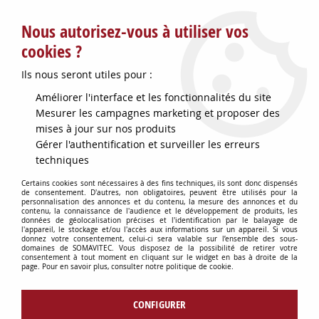
Service client : info@somavitec.fr ou au +33 (7) 85 19 42 23
Nous autorisez-vous à utiliser vos
du lundi au vendredi de 9h à 12h30 et de 13h30 à 18h (17h le
vendredi)
cookies ?
DESTOCKAGE SUR UNE SELECTION
Ils nous seront utiles pour :
D'ARTICLES - VOIR PLUS BAS
Améliorer l'interface et les fonctionnalités du site
Contactez-nous !
Mesurer les campagnes marketing et proposer des
mises à jour sur nos produits
Gérer l'authentification et surveiller les erreurs
0
techniques
Certains cookies sont nécessaires à des fins techniques, ils sont donc dispensés
de consentement. D'autres, non obligatoires, peuvent être utilisés pour la
personnalisation des annonces et du contenu, la mesure des annonces et du
Accueil
>
HYGIÈNE DU CHAI
>
contenu, la connaissance de l'audience et le développement de produits, les
HYGIÈNE DU CHAI : PRODUITS & MATÉRIELS
>
BROSSE TANK
données de géolocalisation précises et l'identification par le balayage de
l'appareil, le stockage et/ou l'accès aux informations sur un appareil. Si vous
ALIMENTAIRE 21CM DOUX
donnez votre consentement, celui-ci sera valable sur l’ensemble des sous-
domaines de SOMAVITEC. Vous disposez de la possibilité de retirer votre
consentement à tout moment en cliquant sur le widget en bas à droite de la
page. Pour en savoir plus, consulter notre politique de cookie.
CONFIGURER