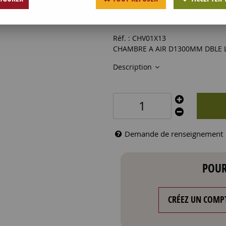
51
,
49
€
HT
Réf. :
CHV01X13
CHAMBRE A AIR D1300MM DBLE L
Description
Demande de renseignement
POUR
CRÉEZ UN COMP