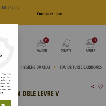
 18h (17h le
Contactez-nous !
AS
0
0
FAVORIS
COMPTE
PANIER
os
TERIELS
HYGIENE DU CHAI
FOURNITURES BARRIQUES
D'autres,
esure des
onnées de
accès aux
 des sous-
moment en
300MM DBLE LEVRE V
kie.
e avis !
TOUT