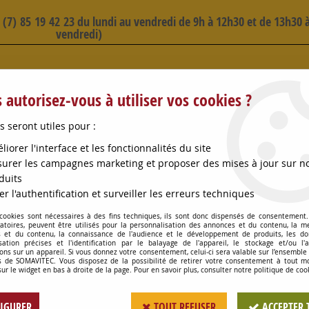
3 (7) 85 19 42 23 du lundi au vendredi de 9h à 12h30 et de 13h30 à
vendredi)
 SELECTION D'ARTICLES - VOIR PLUS B
 autorisez-vous à utiliser vos cookies ?
s seront utiles pour :
liorer l'interface et les fonctionnalités du site
urer les campagnes marketing et proposer des mises à jour sur n
duits
OMPES
CONSOMMABLES
OENOLOGIE
PETITS MA
er l'authentification et surveiller les erreurs techniques
 cookies sont nécessaires à des fins techniques, ils sont donc dispensés de consentement. 
CHAMBRE A AIR D1300MM DBLE LEVRE V
gatoires, peuvent être utilisés pour la personnalisation des annonces et du contenu, la m
 et du contenu, la connaissance de l'audience et le développement de produits, les d
isation précises et l'identification par le balayage de l'appareil, le stockage et/ou l'
ons sur un appareil. Si vous donnez votre consentement, celui-ci sera valable sur l’ensemble
 de SOMAVITEC. Vous disposez de la possibilité de retirer votre consentement à tout 
CHAMBRE A AIR D1
sur le widget en bas à droite de la page. Pour en savoir plus, consulter notre politique de coo
Soyez le premier à donner votr
IGURER
TOUT REFUSER
ACCEPTER 