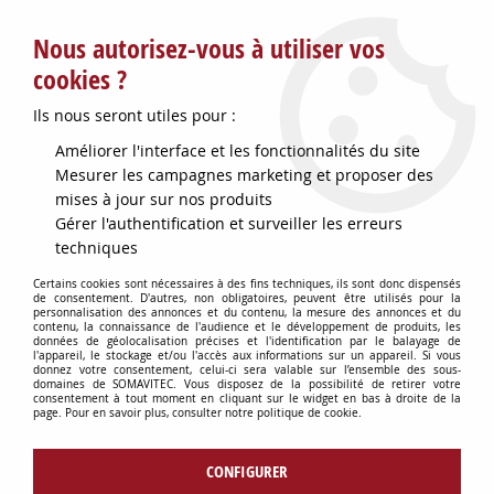
Service client : info@somavitec.fr ou au +33 (7) 85 19 42 23
Nous autorisez-vous à utiliser vos
du lundi au vendredi de 9h à 12h30 et de 13h30 à 18h (17h le
vendredi)
cookies ?
DESTOCKAGE SUR UNE SELECTION
Ils nous seront utiles pour :
D'ARTICLES - VOIR PLUS BAS
Améliorer l'interface et les fonctionnalités du site
Contactez-nous !
Mesurer les campagnes marketing et proposer des
mises à jour sur nos produits
Gérer l'authentification et surveiller les erreurs
0
techniques
Certains cookies sont nécessaires à des fins techniques, ils sont donc dispensés
de consentement. D'autres, non obligatoires, peuvent être utilisés pour la
personnalisation des annonces et du contenu, la mesure des annonces et du
Accueil
>
CUVES & GARDES VINS
>
ACCESSOIRES GARDES VINS
>
contenu, la connaissance de l'audience et le développement de produits, les
CHAMBRE A AIR D1400MM DBLE LEVRE V
données de géolocalisation précises et l'identification par le balayage de
l'appareil, le stockage et/ou l'accès aux informations sur un appareil. Si vous
donnez votre consentement, celui-ci sera valable sur l’ensemble des sous-
domaines de SOMAVITEC. Vous disposez de la possibilité de retirer votre
consentement à tout moment en cliquant sur le widget en bas à droite de la
page. Pour en savoir plus, consulter notre politique de cookie.
CONFIGURER