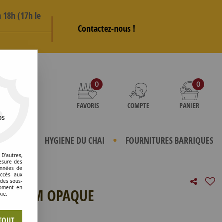
 18h (17h le
Contactez-nous !
AS
0
0
FAVORIS
COMPTE
PANIER
os
TERIELS
HYGIENE DU CHAI
FOURNITURES BARRIQUES
D'autres,
esure des
onnées de
accès aux
 des sous-
moment en
2100MM OPAQUE
kie.
e avis !
TOUT