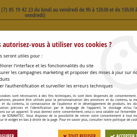
3 (7) 85 19 42 23 du lundi au vendredi de 9h à 12h30 et de 13h30 à
vendredi)
 SELECTION D'ARTICLES - VOIR PLUS B
 autorisez-vous à utiliser vos cookies ?
s seront utiles pour :
liorer l'interface et les fonctionnalités du site
urer les campagnes marketing et proposer des mises à jour sur n
duits
OMPES
CONSOMMABLES
OENOLOGIE
PETITS MA
er l'authentification et surveiller les erreurs techniques
 cookies sont nécessaires à des fins techniques, ils sont donc dispensés de consentement. 
CHAMBRE A AIR D2100MM OPAQUE
gatoires, peuvent être utilisés pour la personnalisation des annonces et du contenu, la m
 et du contenu, la connaissance de l'audience et le développement de produits, les d
isation précises et l'identification par le balayage de l'appareil, le stockage et/ou l'
ons sur un appareil. Si vous donnez votre consentement, celui-ci sera valable sur l’ensemble
 de SOMAVITEC. Vous disposez de la possibilité de retirer votre consentement à tout 
CHAMBRE A AIR D
sur le widget en bas à droite de la page. Pour en savoir plus, consulter notre politique de coo
Soyez le premier à donner votr
IGURER
TOUT REFUSER
ACCEPTER 