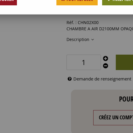
53
,
00
€
HT
Réf. :
CHN02X00
CHAMBRE A AIR D2100MM OPAQ
Description
Demande de renseignement
POUR
CRÉEZ UN COMP