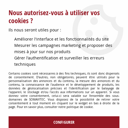
Service client : info@somavitec.fr ou au +33 (7) 85 19 42 23
Nous autorisez-vous à utiliser vos
du lundi au vendredi de 9h à 12h30 et de 13h30 à 18h (17h le
vendredi)
cookies ?
DESTOCKAGE SUR UNE SELECTION
Ils nous seront utiles pour :
D'ARTICLES - VOIR PLUS BAS
Améliorer l'interface et les fonctionnalités du site
Contactez-nous !
Mesurer les campagnes marketing et proposer des
mises à jour sur nos produits
Gérer l'authentification et surveiller les erreurs
0
techniques
Certains cookies sont nécessaires à des fins techniques, ils sont donc dispensés
de consentement. D'autres, non obligatoires, peuvent être utilisés pour la
personnalisation des annonces et du contenu, la mesure des annonces et du
Accueil
>
CUVES & GARDES VINS
>
ACCESSOIRES GARDES VINS
>
contenu, la connaissance de l'audience et le développement de produits, les
CHAMBRE A AIR D800MM DBLE LEVRE V
données de géolocalisation précises et l'identification par le balayage de
l'appareil, le stockage et/ou l'accès aux informations sur un appareil. Si vous
donnez votre consentement, celui-ci sera valable sur l’ensemble des sous-
domaines de SOMAVITEC. Vous disposez de la possibilité de retirer votre
consentement à tout moment en cliquant sur le widget en bas à droite de la
page. Pour en savoir plus, consulter notre politique de cookie.
CONFIGURER