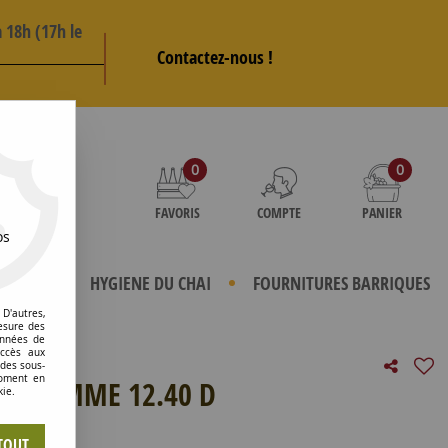
 18h (17h le
Contactez-nous !
AS
0
0
FAVORIS
COMPTE
PANIER
os
TERIELS
HYGIENE DU CHAI
FOURNITURES BARRIQUES
D'autres,
esure des
onnées de
accès aux
 des sous-
moment en
TE HOMME 12.40 D
kie.
e avis !
TOUT