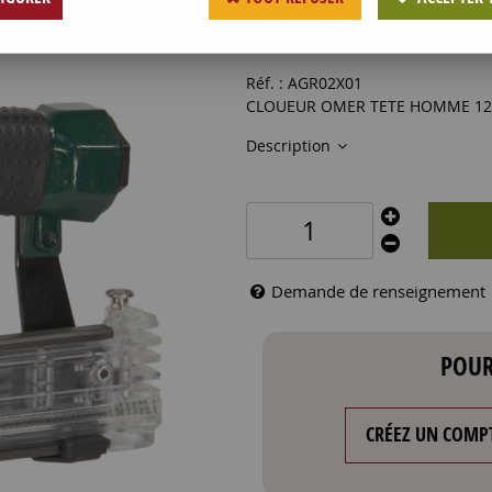
473
,
55
€
HT
Réf. :
AGR02X01
CLOUEUR OMER TETE HOMME 12
Description
Demande de renseignement
POUR
CRÉEZ UN COMP