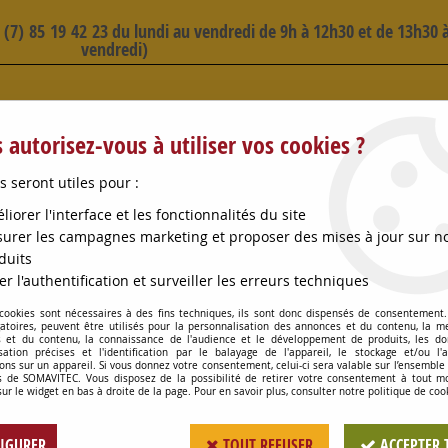
3 (7) 85 19 42 23 du lundi au vendredi de 9h à 12h30 et de 13h30 à
vendredi)
 SELECTION D'ARTICLES - VOIR PLUS B
 autorisez-vous à utiliser vos cookies ?
s seront utiles pour :
liorer l'interface et les fonctionnalités du site
urer les campagnes marketing et proposer des mises à jour sur n
duits
OMPES
CONSOMMABLES
OENOLOGIE
PETITS MA
er l'authentification et surveiller les erreurs techniques
 cookies sont nécessaires à des fins techniques, ils sont donc dispensés de consentement. 
E
>
CLOUEUR OMER TETE HOMME 12.40 D
gatoires, peuvent être utilisés pour la personnalisation des annonces et du contenu, la m
 et du contenu, la connaissance de l'audience et le développement de produits, les d
isation précises et l'identification par le balayage de l'appareil, le stockage et/ou l'
ons sur un appareil. Si vous donnez votre consentement, celui-ci sera valable sur l’ensemble
 de SOMAVITEC. Vous disposez de la possibilité de retirer votre consentement à tout 
CLOUEUR OMER TE
sur le widget en bas à droite de la page. Pour en savoir plus, consulter notre politique de coo
Soyez le premier à donner votr
IGURER
TOUT REFUSER
ACCEPTER 