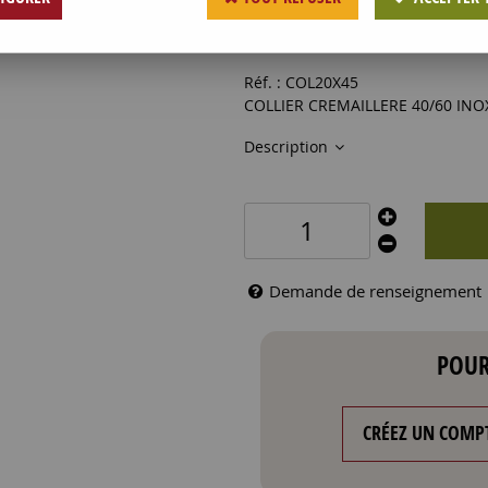
0
,
79
€
HT
Réf. :
COL20X45
COLLIER CREMAILLERE 40/60 INO
Description
Demande de renseignement
POUR
CRÉEZ UN COMP