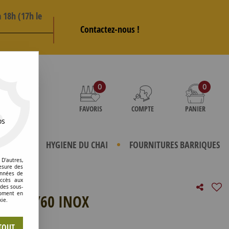
 18h (17h le
Contactez-nous !
AS
0
0
FAVORIS
COMPTE
PANIER
os
TERIELS
HYGIENE DU CHAI
FOURNITURES BARRIQUES
D'autres,
esure des
onnées de
accès aux
 des sous-
moment en
ERE 40/60 INOX
kie.
e avis !
TOUT