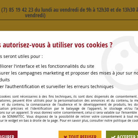
3 (7) 85 19 42 23 du lundi au vendredi de 9h à 12h30 et de 13h30 à
vendredi)
 SELECTION D'ARTICLES - VOIR PLUS B
 autorisez-vous à utiliser vos cookies ?
s seront utiles pour :
liorer l'interface et les fonctionnalités du site
urer les campagnes marketing et proposer des mises à jour sur n
duits
OMPES
CONSOMMABLES
OENOLOGIE
PETITS MA
er l'authentification et surveiller les erreurs techniques
 cookies sont nécessaires à des fins techniques, ils sont donc dispensés de consentement. 
IER CREMAILLERE 40/60 INOX
gatoires, peuvent être utilisés pour la personnalisation des annonces et du contenu, la m
 et du contenu, la connaissance de l'audience et le développement de produits, les d
isation précises et l'identification par le balayage de l'appareil, le stockage et/ou l'
ons sur un appareil. Si vous donnez votre consentement, celui-ci sera valable sur l’ensemble
 de SOMAVITEC. Vous disposez de la possibilité de retirer votre consentement à tout 
COLLIER CREMAILL
sur le widget en bas à droite de la page. Pour en savoir plus, consulter notre politique de coo
Soyez le premier à donner votr
IGURER
TOUT REFUSER
ACCEPTER 