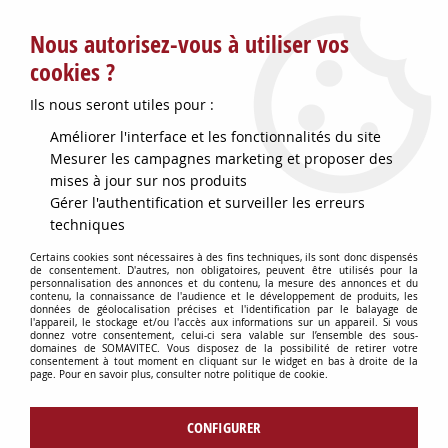
Service client : info@somavitec.fr ou au +33 (7) 85 19 42 23
Nous autorisez-vous à utiliser vos
du lundi au vendredi de 9h à 12h30 et de 13h30 à 18h (17h le
vendredi)
cookies ?
DESTOCKAGE SUR UNE SELECTION
Ils nous seront utiles pour :
D'ARTICLES - VOIR PLUS BAS
Améliorer l'interface et les fonctionnalités du site
Contactez-nous !
Mesurer les campagnes marketing et proposer des
mises à jour sur nos produits
Gérer l'authentification et surveiller les erreurs
0
techniques
Certains cookies sont nécessaires à des fins techniques, ils sont donc dispensés
de consentement. D'autres, non obligatoires, peuvent être utilisés pour la
personnalisation des annonces et du contenu, la mesure des annonces et du
Accueil
>
PETITS MATERIELS
>
PETITS MATERIELS DE CHAI
>
contenu, la connaissance de l'audience et le développement de produits, les
COMPTEUR ELECTROMAGNE OENODEB 15
données de géolocalisation précises et l'identification par le balayage de
l'appareil, le stockage et/ou l'accès aux informations sur un appareil. Si vous
donnez votre consentement, celui-ci sera valable sur l’ensemble des sous-
domaines de SOMAVITEC. Vous disposez de la possibilité de retirer votre
consentement à tout moment en cliquant sur le widget en bas à droite de la
page. Pour en savoir plus, consulter notre politique de cookie.
CONFIGURER