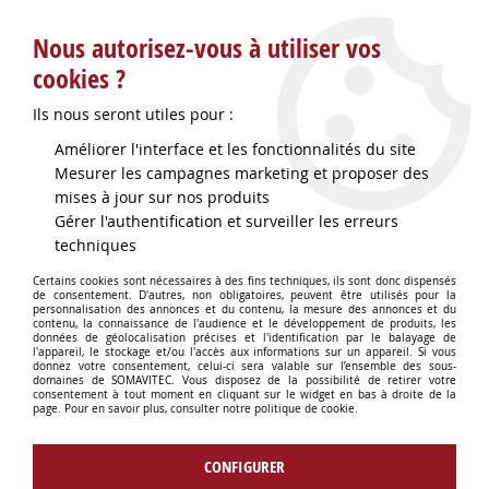
Service client : info@somavitec.fr ou au +33 (7) 85 19 42 23
Nous autorisez-vous à utiliser vos
du lundi au vendredi de 9h à 12h30 et de 13h30 à 18h (17h le
vendredi)
cookies ?
DESTOCKAGE SUR UNE SELECTION
Ils nous seront utiles pour :
D'ARTICLES - VOIR PLUS BAS
Améliorer l'interface et les fonctionnalités du site
Contactez-nous !
Mesurer les campagnes marketing et proposer des
mises à jour sur nos produits
Gérer l'authentification et surveiller les erreurs
0
techniques
Certains cookies sont nécessaires à des fins techniques, ils sont donc dispensés
de consentement. D'autres, non obligatoires, peuvent être utilisés pour la
personnalisation des annonces et du contenu, la mesure des annonces et du
Accueil
>
TUYAUX & RACCORDS
>
RACCORDERIE VINICOLE
>
COUDE
contenu, la connaissance de l'audience et le développement de produits, les
INOX MALE+FEMELLE D50 MACON
données de géolocalisation précises et l'identification par le balayage de
l'appareil, le stockage et/ou l'accès aux informations sur un appareil. Si vous
donnez votre consentement, celui-ci sera valable sur l’ensemble des sous-
domaines de SOMAVITEC. Vous disposez de la possibilité de retirer votre
consentement à tout moment en cliquant sur le widget en bas à droite de la
page. Pour en savoir plus, consulter notre politique de cookie.
CONFIGURER