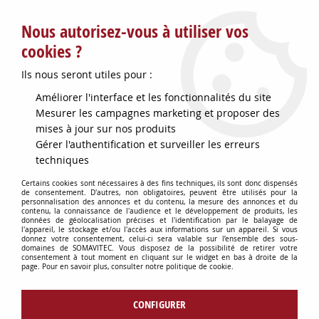
Service client : info@somavitec.fr ou au +33 (7) 85 19 42 23
Nous autorisez-vous à utiliser vos
du lundi au vendredi de 9h à 12h30 et de 13h30 à 18h (17h le
vendredi)
cookies ?
DESTOCKAGE SUR UNE SELECTION
Ils nous seront utiles pour :
D'ARTICLES - VOIR PLUS BAS
Améliorer l'interface et les fonctionnalités du site
Contactez-nous !
Mesurer les campagnes marketing et proposer des
mises à jour sur nos produits
Gérer l'authentification et surveiller les erreurs
0
techniques
Certains cookies sont nécessaires à des fins techniques, ils sont donc dispensés
de consentement. D'autres, non obligatoires, peuvent être utilisés pour la
personnalisation des annonces et du contenu, la mesure des annonces et du
Accueil
>
>
COURROIE ENTR SIAT SK20/SK2/SA2/SR4/SM10
contenu, la connaissance de l'audience et le développement de produits, les
données de géolocalisation précises et l'identification par le balayage de
l'appareil, le stockage et/ou l'accès aux informations sur un appareil. Si vous
donnez votre consentement, celui-ci sera valable sur l’ensemble des sous-
domaines de SOMAVITEC. Vous disposez de la possibilité de retirer votre
consentement à tout moment en cliquant sur le widget en bas à droite de la
page. Pour en savoir plus, consulter notre politique de cookie.
CONFIGURER