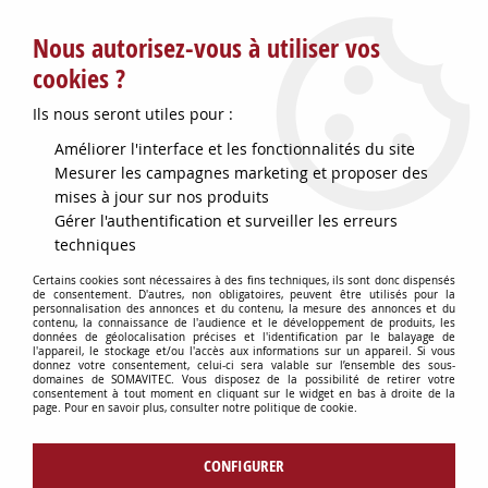
Service client : info@somavitec.fr ou au +33 (7) 85 19 42 23
Nous autorisez-vous à utiliser vos
du lundi au vendredi de 9h à 12h30 et de 13h30 à 18h (17h le
vendredi)
cookies ?
DESTOCKAGE SUR UNE SELECTION
Ils nous seront utiles pour :
D'ARTICLES - VOIR PLUS BAS
Améliorer l'interface et les fonctionnalités du site
Contactez-nous !
Mesurer les campagnes marketing et proposer des
mises à jour sur nos produits
Gérer l'authentification et surveiller les erreurs
0
techniques
Certains cookies sont nécessaires à des fins techniques, ils sont donc dispensés
de consentement. D'autres, non obligatoires, peuvent être utilisés pour la
personnalisation des annonces et du contenu, la mesure des annonces et du
Accueil
>
CUVES & GARDES VINS
>
GARDES VINS INOX
contenu, la connaissance de l'audience et le développement de produits, les
données de géolocalisation précises et l'identification par le balayage de
l'appareil, le stockage et/ou l'accès aux informations sur un appareil. Si vous
donnez votre consentement, celui-ci sera valable sur l’ensemble des sous-
GARDES VINS INOX
domaines de SOMAVITEC. Vous disposez de la possibilité de retirer votre
consentement à tout moment en cliquant sur le widget en bas à droite de la
page. Pour en savoir plus, consulter notre politique de cookie.
CONFIGURER
TRIER & FILTRER