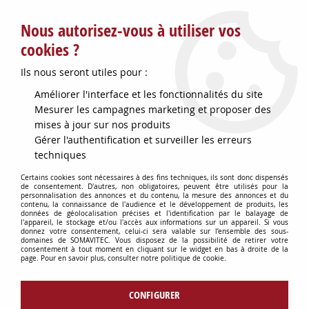
Service client : info@somavitec.fr ou au +33 (7) 85 19 42 23
Nous autorisez-vous à utiliser vos
du lundi au vendredi de 9h à 12h30 et de 13h30 à 18h (17h le
vendredi)
cookies ?
DESTOCKAGE SUR UNE SELECTION
Ils nous seront utiles pour :
D'ARTICLES - VOIR PLUS BAS
Améliorer l'interface et les fonctionnalités du site
Contactez-nous !
Mesurer les campagnes marketing et proposer des
mises à jour sur nos produits
Gérer l'authentification et surveiller les erreurs
0
techniques
Certains cookies sont nécessaires à des fins techniques, ils sont donc dispensés
de consentement. D'autres, non obligatoires, peuvent être utilisés pour la
personnalisation des annonces et du contenu, la mesure des annonces et du
Accueil
>
CUVES & GARDES VINS
>
ACCESSOIRES POUR CUVES
>
contenu, la connaissance de l'audience et le développement de produits, les
DRAPEAU CUVE INOX 304 800X470
données de géolocalisation précises et l'identification par le balayage de
l'appareil, le stockage et/ou l'accès aux informations sur un appareil. Si vous
donnez votre consentement, celui-ci sera valable sur l’ensemble des sous-
domaines de SOMAVITEC. Vous disposez de la possibilité de retirer votre
consentement à tout moment en cliquant sur le widget en bas à droite de la
page. Pour en savoir plus, consulter notre politique de cookie.
CONFIGURER