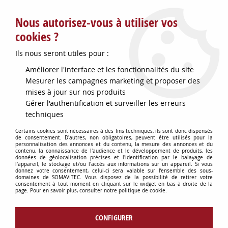
Service client : info@somavitec.fr ou au +33 (7) 85 19 42 23
Nous autorisez-vous à utiliser vos
du lundi au vendredi de 9h à 12h30 et de 13h30 à 18h (17h le
vendredi)
cookies ?
DESTOCKAGE SUR UNE SELECTION
Ils nous seront utiles pour :
D'ARTICLES - VOIR PLUS BAS
Améliorer l'interface et les fonctionnalités du site
Contactez-nous !
Mesurer les campagnes marketing et proposer des
mises à jour sur nos produits
Gérer l'authentification et surveiller les erreurs
0
techniques
Certains cookies sont nécessaires à des fins techniques, ils sont donc dispensés
de consentement. D'autres, non obligatoires, peuvent être utilisés pour la
personnalisation des annonces et du contenu, la mesure des annonces et du
Accueil
>
PETITS MATERIELS
>
contenu, la connaissance de l'audience et le développement de produits, les
MISE EN BOUTEILLE VIN & ACCESSOIRES
>
ENOLSAN DESINFECTANT
données de géolocalisation précises et l'identification par le balayage de
l'appareil, le stockage et/ou l'accès aux informations sur un appareil. Si vous
CAR ENOLMATIC
donnez votre consentement, celui-ci sera valable sur l’ensemble des sous-
domaines de SOMAVITEC. Vous disposez de la possibilité de retirer votre
consentement à tout moment en cliquant sur le widget en bas à droite de la
page. Pour en savoir plus, consulter notre politique de cookie.
CONFIGURER