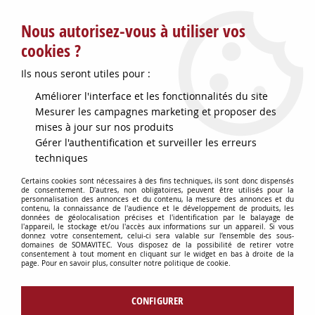
Service client : info@somavitec.fr ou au +33 (7) 85 19 42 23
Nous autorisez-vous à utiliser vos
du lundi au vendredi de 9h à 12h30 et de 13h30 à 18h (17h le
vendredi)
cookies ?
DESTOCKAGE SUR UNE SELECTION
Ils nous seront utiles pour :
D'ARTICLES - VOIR PLUS BAS
Améliorer l'interface et les fonctionnalités du site
Contactez-nous !
Mesurer les campagnes marketing et proposer des
mises à jour sur nos produits
Gérer l'authentification et surveiller les erreurs
0
techniques
Certains cookies sont nécessaires à des fins techniques, ils sont donc dispensés
de consentement. D'autres, non obligatoires, peuvent être utilisés pour la
personnalisation des annonces et du contenu, la mesure des annonces et du
Accueil
>
FOURNITURES BARRIQUES
>
ACCESSOIRES BARRIQUES
>
contenu, la connaissance de l'audience et le développement de produits, les
ENTONNOIR A BARRIQUE INOX
données de géolocalisation précises et l'identification par le balayage de
l'appareil, le stockage et/ou l'accès aux informations sur un appareil. Si vous
donnez votre consentement, celui-ci sera valable sur l’ensemble des sous-
domaines de SOMAVITEC. Vous disposez de la possibilité de retirer votre
consentement à tout moment en cliquant sur le widget en bas à droite de la
page. Pour en savoir plus, consulter notre politique de cookie.
CONFIGURER