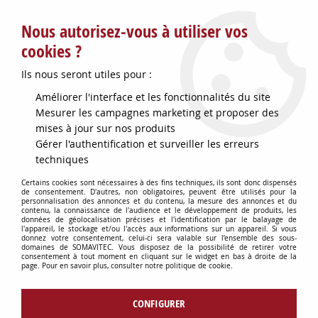
Service client : info@somavitec.fr ou au +33 (7) 85 19 42 23
Nous autorisez-vous à utiliser vos
du lundi au vendredi de 9h à 12h30 et de 13h30 à 18h (17h le
vendredi)
cookies ?
DESTOCKAGE SUR UNE SELECTION
Ils nous seront utiles pour :
D'ARTICLES - VOIR PLUS BAS
Améliorer l'interface et les fonctionnalités du site
Contactez-nous !
Mesurer les campagnes marketing et proposer des
mises à jour sur nos produits
Gérer l'authentification et surveiller les erreurs
0
techniques
Certains cookies sont nécessaires à des fins techniques, ils sont donc dispensés
de consentement. D'autres, non obligatoires, peuvent être utilisés pour la
personnalisation des annonces et du contenu, la mesure des annonces et du
Accueil
>
PETITS MATERIELS
>
contenu, la connaissance de l'audience et le développement de produits, les
MISE EN BOUTEILLE VIN & ACCESSOIRES
>
ENTONNOIR PLASTIQUE A
données de géolocalisation précises et l'identification par le balayage de
l'appareil, le stockage et/ou l'accès aux informations sur un appareil. Si vous
MOUT
donnez votre consentement, celui-ci sera valable sur l’ensemble des sous-
domaines de SOMAVITEC. Vous disposez de la possibilité de retirer votre
consentement à tout moment en cliquant sur le widget en bas à droite de la
page. Pour en savoir plus, consulter notre politique de cookie.
CONFIGURER