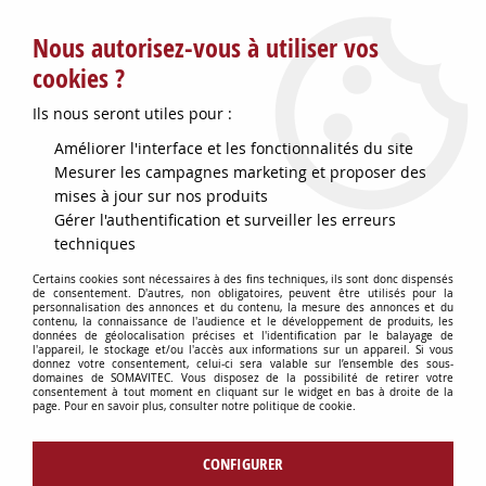
Service client : info@somavitec.fr ou au +33 (7) 85 19 42 23
Nous autorisez-vous à utiliser vos
du lundi au vendredi de 9h à 12h30 et de 13h30 à 18h (17h le
vendredi)
cookies ?
DESTOCKAGE SUR UNE SELECTION
Ils nous seront utiles pour :
D'ARTICLES - VOIR PLUS BAS
Améliorer l'interface et les fonctionnalités du site
Contactez-nous !
Mesurer les campagnes marketing et proposer des
mises à jour sur nos produits
Gérer l'authentification et surveiller les erreurs
0
techniques
Certains cookies sont nécessaires à des fins techniques, ils sont donc dispensés
de consentement. D'autres, non obligatoires, peuvent être utilisés pour la
personnalisation des annonces et du contenu, la mesure des annonces et du
Accueil
>
PETITS MATERIELS
>
contenu, la connaissance de l'audience et le développement de produits, les
MISE EN BOUTEILLE VIN & ACCESSOIRES
>
ENTONNOIR PLASTIQUE
données de géolocalisation précises et l'identification par le balayage de
l'appareil, le stockage et/ou l'accès aux informations sur un appareil. Si vous
ALIMENTAIRE D25
donnez votre consentement, celui-ci sera valable sur l’ensemble des sous-
domaines de SOMAVITEC. Vous disposez de la possibilité de retirer votre
consentement à tout moment en cliquant sur le widget en bas à droite de la
page. Pour en savoir plus, consulter notre politique de cookie.
CONFIGURER