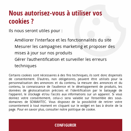
Service client : info@somavitec.fr ou au +33 (7) 85 19 42 23
Nous autorisez-vous à utiliser vos
du lundi au vendredi de 9h à 12h30 et de 13h30 à 18h (17h le
vendredi)
cookies ?
DESTOCKAGE SUR UNE SELECTION
Ils nous seront utiles pour :
D'ARTICLES - VOIR PLUS BAS
Améliorer l'interface et les fonctionnalités du site
Contactez-nous !
Mesurer les campagnes marketing et proposer des
mises à jour sur nos produits
Gérer l'authentification et surveiller les erreurs
0
techniques
Certains cookies sont nécessaires à des fins techniques, ils sont donc dispensés
de consentement. D'autres, non obligatoires, peuvent être utilisés pour la
personnalisation des annonces et du contenu, la mesure des annonces et du
Accueil
>
OENOLOGIE
>
PRODUITS OENOLOGIQUES
>
ENZYME
contenu, la connaissance de l'audience et le développement de produits, les
LAFAZYM CL 500 G
données de géolocalisation précises et l'identification par le balayage de
l'appareil, le stockage et/ou l'accès aux informations sur un appareil. Si vous
donnez votre consentement, celui-ci sera valable sur l’ensemble des sous-
domaines de SOMAVITEC. Vous disposez de la possibilité de retirer votre
consentement à tout moment en cliquant sur le widget en bas à droite de la
page. Pour en savoir plus, consulter notre politique de cookie.
CONFIGURER