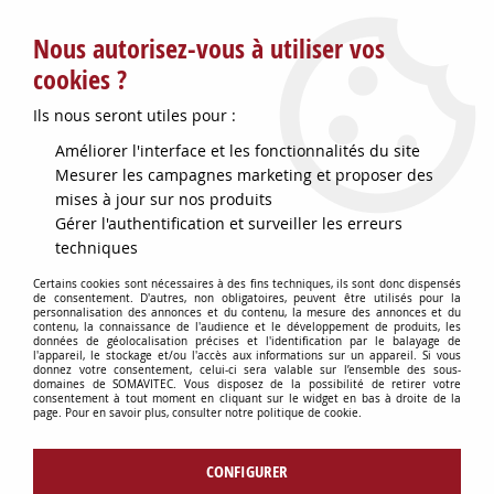
Service client : info@somavitec.fr ou au +33 (7) 85 19 42 23
Nous autorisez-vous à utiliser vos
du lundi au vendredi de 9h à 12h30 et de 13h30 à 18h (17h le
vendredi)
cookies ?
DESTOCKAGE SUR UNE SELECTION
Ils nous seront utiles pour :
D'ARTICLES - VOIR PLUS BAS
Améliorer l'interface et les fonctionnalités du site
Contactez-nous !
Mesurer les campagnes marketing et proposer des
mises à jour sur nos produits
Gérer l'authentification et surveiller les erreurs
0
techniques
Certains cookies sont nécessaires à des fins techniques, ils sont donc dispensés
de consentement. D'autres, non obligatoires, peuvent être utilisés pour la
personnalisation des annonces et du contenu, la mesure des annonces et du
Accueil
>
OENOLOGIE
>
ANALYSE DU VIN & ACCESSOIRES
>
contenu, la connaissance de l'audience et le développement de produits, les
EPROUVETTE 1000ML VERRE
données de géolocalisation précises et l'identification par le balayage de
l'appareil, le stockage et/ou l'accès aux informations sur un appareil. Si vous
donnez votre consentement, celui-ci sera valable sur l’ensemble des sous-
domaines de SOMAVITEC. Vous disposez de la possibilité de retirer votre
consentement à tout moment en cliquant sur le widget en bas à droite de la
page. Pour en savoir plus, consulter notre politique de cookie.
CONFIGURER