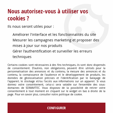
Service client : info@somavitec.fr ou au +33 (7) 85 19 42 23
Nous autorisez-vous à utiliser vos
du lundi au vendredi de 9h à 12h30 et de 13h30 à 18h (17h le
vendredi)
cookies ?
DESTOCKAGE SUR UNE SELECTION
Ils nous seront utiles pour :
D'ARTICLES - VOIR PLUS BAS
Améliorer l'interface et les fonctionnalités du site
Contactez-nous !
Mesurer les campagnes marketing et proposer des
mises à jour sur nos produits
Gérer l'authentification et surveiller les erreurs
0
techniques
Certains cookies sont nécessaires à des fins techniques, ils sont donc dispensés
de consentement. D'autres, non obligatoires, peuvent être utilisés pour la
personnalisation des annonces et du contenu, la mesure des annonces et du
Accueil
>
OENOLOGIE
>
ANALYSE DU VIN & ACCESSOIRES
>
contenu, la connaissance de l'audience et le développement de produits, les
EPROUVETTE 250ML PLASTIQUE PMP
données de géolocalisation précises et l'identification par le balayage de
l'appareil, le stockage et/ou l'accès aux informations sur un appareil. Si vous
donnez votre consentement, celui-ci sera valable sur l’ensemble des sous-
domaines de SOMAVITEC. Vous disposez de la possibilité de retirer votre
consentement à tout moment en cliquant sur le widget en bas à droite de la
page. Pour en savoir plus, consulter notre politique de cookie.
CONFIGURER