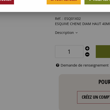
0
,
44
€
HT
Réf. :
ESQ01X02
ESQUIVE CHENE DIAM HAUT 40
Description
Demande de renseignement
POUR
CRÉEZ UN COMP