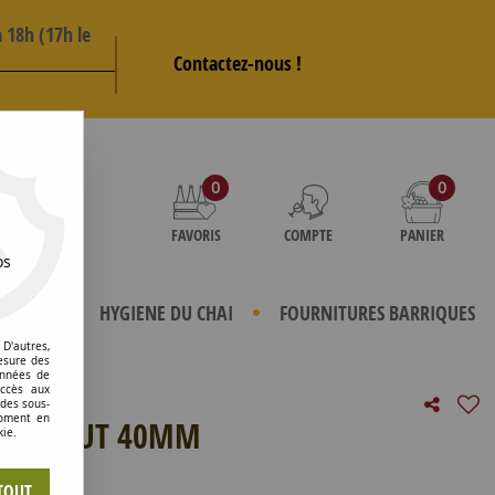
 18h (17h le
Contactez-nous !
AS
0
0
FAVORIS
COMPTE
PANIER
os
TERIELS
HYGIENE DU CHAI
FOURNITURES BARRIQUES
D'autres,
esure des
onnées de
accès aux
 des sous-
moment en
IAM HAUT 40MM
kie.
e avis !
TOUT