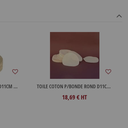
TOILE JUTE P/BONDE ROND D11CM X100
TOILE COTON P/BONDE ROND D11CM X100
18,69 €
HT