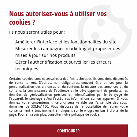
Service client : info@somavitec.fr ou au +33 (7) 85 19 42 23
Nous autorisez-vous à utiliser vos
du lundi au vendredi de 9h à 12h30 et de 13h30 à 18h (17h le
vendredi)
cookies ?
DESTOCKAGE SUR UNE SELECTION
Ils nous seront utiles pour :
D'ARTICLES - VOIR PLUS BAS
Améliorer l'interface et les fonctionnalités du site
Contactez-nous !
Mesurer les campagnes marketing et proposer des
mises à jour sur nos produits
Gérer l'authentification et surveiller les erreurs
0
techniques
Certains cookies sont nécessaires à des fins techniques, ils sont donc dispensés
de consentement. D'autres, non obligatoires, peuvent être utilisés pour la
personnalisation des annonces et du contenu, la mesure des annonces et du
Accueil
>
FOURNITURES BARRIQUES
>
ACCESSOIRES BARRIQUES
>
contenu, la connaissance de l'audience et le développement de produits, les
FAUSSETS CHENE D12MM X100
données de géolocalisation précises et l'identification par le balayage de
l'appareil, le stockage et/ou l'accès aux informations sur un appareil. Si vous
donnez votre consentement, celui-ci sera valable sur l’ensemble des sous-
domaines de SOMAVITEC. Vous disposez de la possibilité de retirer votre
consentement à tout moment en cliquant sur le widget en bas à droite de la
page. Pour en savoir plus, consulter notre politique de cookie.
CONFIGURER