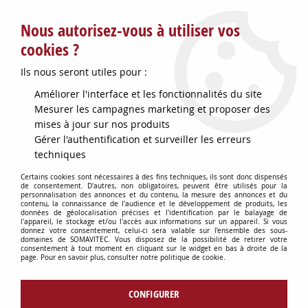
Service client : info@somavitec.fr ou au +33 (7) 85 19 42 23
Nous autorisez-vous à utiliser vos
du lundi au vendredi de 9h à 12h30 et de 13h30 à 18h (17h le
vendredi)
cookies ?
DESTOCKAGE SUR UNE SELECTION
Ils nous seront utiles pour :
D'ARTICLES - VOIR PLUS BAS
Améliorer l'interface et les fonctionnalités du site
Contactez-nous !
Mesurer les campagnes marketing et proposer des
mises à jour sur nos produits
Gérer l'authentification et surveiller les erreurs
0
techniques
Certains cookies sont nécessaires à des fins techniques, ils sont donc dispensés
de consentement. D'autres, non obligatoires, peuvent être utilisés pour la
personnalisation des annonces et du contenu, la mesure des annonces et du
Accueil
>
PETITS MATERIELS
>
contenu, la connaissance de l'audience et le développement de produits, les
MISE EN BOUTEILLE VIN & ACCESSOIRES
>
FILTRE PORTE CARTOUCHE
données de géolocalisation précises et l'identification par le balayage de
l'appareil, le stockage et/ou l'accès aux informations sur un appareil. Si vous
P/ENOLMATIC
donnez votre consentement, celui-ci sera valable sur l’ensemble des sous-
domaines de SOMAVITEC. Vous disposez de la possibilité de retirer votre
consentement à tout moment en cliquant sur le widget en bas à droite de la
page. Pour en savoir plus, consulter notre politique de cookie.
CONFIGURER