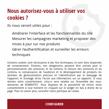
Service client : info@somavitec.fr ou au +33 (7) 85 19 42 23
Nous autorisez-vous à utiliser vos
du lundi au vendredi de 9h à 12h30 et de 13h30 à 18h (17h le
vendredi)
cookies ?
DESTOCKAGE SUR UNE SELECTION
Ils nous seront utiles pour :
D'ARTICLES - VOIR PLUS BAS
Améliorer l'interface et les fonctionnalités du site
Contactez-nous !
Mesurer les campagnes marketing et proposer des
mises à jour sur nos produits
Gérer l'authentification et surveiller les erreurs
0
techniques
Certains cookies sont nécessaires à des fins techniques, ils sont donc dispensés
de consentement. D'autres, non obligatoires, peuvent être utilisés pour la
personnalisation des annonces et du contenu, la mesure des annonces et du
Accueil
>
OENOLOGIE
>
contenu, la connaissance de l'audience et le développement de produits, les
GAZ OENOLOGIQUES : APPAREILS & FOURNITURES
>
FLEXIBLE
données de géolocalisation précises et l'identification par le balayage de
l'appareil, le stockage et/ou l'accès aux informations sur un appareil. Si vous
RECHANGE CARBODIFFUSEUR10M
donnez votre consentement, celui-ci sera valable sur l’ensemble des sous-
domaines de SOMAVITEC. Vous disposez de la possibilité de retirer votre
consentement à tout moment en cliquant sur le widget en bas à droite de la
page. Pour en savoir plus, consulter notre politique de cookie.
CONFIGURER