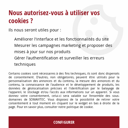
Service client : info@somavitec.fr ou au +33 (7) 85 19 42 23
Nous autorisez-vous à utiliser vos
du lundi au vendredi de 9h à 12h30 et de 13h30 à 18h (17h le
vendredi)
cookies ?
DESTOCKAGE SUR UNE SELECTION
Ils nous seront utiles pour :
D'ARTICLES - VOIR PLUS BAS
Améliorer l'interface et les fonctionnalités du site
Contactez-nous !
Mesurer les campagnes marketing et proposer des
mises à jour sur nos produits
Gérer l'authentification et surveiller les erreurs
0
techniques
Certains cookies sont nécessaires à des fins techniques, ils sont donc dispensés
de consentement. D'autres, non obligatoires, peuvent être utilisés pour la
personnalisation des annonces et du contenu, la mesure des annonces et du
Accueil
>
PETITS MATERIELS
>
contenu, la connaissance de l'audience et le développement de produits, les
MANUTENTION : APPAREILS & FOURNITURES
>
HOUSSE PALETTE
données de géolocalisation précises et l'identification par le balayage de
l'appareil, le stockage et/ou l'accès aux informations sur un appareil. Si vous
1270X540X1600 THERMO
donnez votre consentement, celui-ci sera valable sur l’ensemble des sous-
domaines de SOMAVITEC. Vous disposez de la possibilité de retirer votre
consentement à tout moment en cliquant sur le widget en bas à droite de la
page. Pour en savoir plus, consulter notre politique de cookie.
CONFIGURER