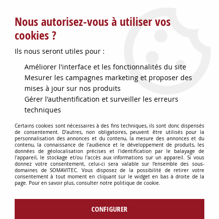
Service client : info@somavitec.fr ou au +33 (7) 85 19 42 23
Nous autorisez-vous à utiliser vos
du lundi au vendredi de 9h à 12h30 et de 13h30 à 18h (17h le
vendredi)
cookies ?
DESTOCKAGE SUR UNE SELECTION
Ils nous seront utiles pour :
D'ARTICLES - VOIR PLUS BAS
Améliorer l'interface et les fonctionnalités du site
Contactez-nous !
Mesurer les campagnes marketing et proposer des
mises à jour sur nos produits
Gérer l'authentification et surveiller les erreurs
0
techniques
Certains cookies sont nécessaires à des fins techniques, ils sont donc dispensés
de consentement. D'autres, non obligatoires, peuvent être utilisés pour la
personnalisation des annonces et du contenu, la mesure des annonces et du
Accueil
>
FOURNITURES BARRIQUES
>
ACCESSOIRES BARRIQUES
>
contenu, la connaissance de l'audience et le développement de produits, les
INJECTEUR A COLLE+GAZ M/F D50 DIN
données de géolocalisation précises et l'identification par le balayage de
l'appareil, le stockage et/ou l'accès aux informations sur un appareil. Si vous
donnez votre consentement, celui-ci sera valable sur l’ensemble des sous-
domaines de SOMAVITEC. Vous disposez de la possibilité de retirer votre
consentement à tout moment en cliquant sur le widget en bas à droite de la
page. Pour en savoir plus, consulter notre politique de cookie.
CONFIGURER