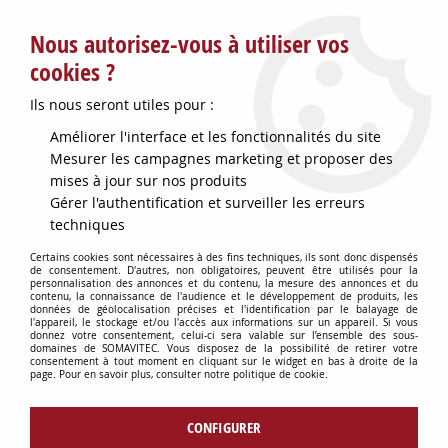
Service client : info@somavitec.fr ou au +33 (7) 85 19 42 23
Nous autorisez-vous à utiliser vos
du lundi au vendredi de 9h à 12h30 et de 13h30 à 18h (17h le
vendredi)
cookies ?
DESTOCKAGE SUR UNE SELECTION
Ils nous seront utiles pour :
D'ARTICLES - VOIR PLUS BAS
Améliorer l'interface et les fonctionnalités du site
Contactez-nous !
Mesurer les campagnes marketing et proposer des
mises à jour sur nos produits
Gérer l'authentification et surveiller les erreurs
0
techniques
Certains cookies sont nécessaires à des fins techniques, ils sont donc dispensés
de consentement. D'autres, non obligatoires, peuvent être utilisés pour la
personnalisation des annonces et du contenu, la mesure des annonces et du
Accueil
>
POMPES
>
PIECES DETACHEES MANZINI
>
JOINT CLOCHE A
contenu, la connaissance de l'audience et le développement de produits, les
AIR MANZINI 1260C
données de géolocalisation précises et l'identification par le balayage de
l'appareil, le stockage et/ou l'accès aux informations sur un appareil. Si vous
donnez votre consentement, celui-ci sera valable sur l’ensemble des sous-
domaines de SOMAVITEC. Vous disposez de la possibilité de retirer votre
consentement à tout moment en cliquant sur le widget en bas à droite de la
page. Pour en savoir plus, consulter notre politique de cookie.
CONFIGURER