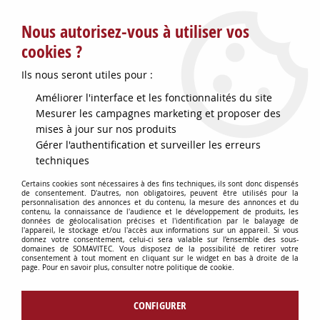
Service client : info@somavitec.fr ou au +33 (7) 85 19 42 23
Nous autorisez-vous à utiliser vos
du lundi au vendredi de 9h à 12h30 et de 13h30 à 18h (17h le
vendredi)
cookies ?
DESTOCKAGE SUR UNE SELECTION
Ils nous seront utiles pour :
D'ARTICLES - VOIR PLUS BAS
Améliorer l'interface et les fonctionnalités du site
Contactez-nous !
Mesurer les campagnes marketing et proposer des
mises à jour sur nos produits
Gérer l'authentification et surveiller les erreurs
0
techniques
Certains cookies sont nécessaires à des fins techniques, ils sont donc dispensés
de consentement. D'autres, non obligatoires, peuvent être utilisés pour la
personnalisation des annonces et du contenu, la mesure des annonces et du
Accueil
>
CONSOMMABLES DIVERS
>
PIECES DETACHEES DIVERSES
>
contenu, la connaissance de l'audience et le développement de produits, les
JOINT CONE P/REMPLISSEUSE INOX
données de géolocalisation précises et l'identification par le balayage de
l'appareil, le stockage et/ou l'accès aux informations sur un appareil. Si vous
donnez votre consentement, celui-ci sera valable sur l’ensemble des sous-
domaines de SOMAVITEC. Vous disposez de la possibilité de retirer votre
consentement à tout moment en cliquant sur le widget en bas à droite de la
page. Pour en savoir plus, consulter notre politique de cookie.
CONFIGURER