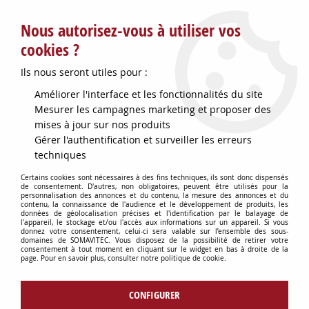
Service client : info@somavitec.fr ou au +33 (7) 85 19 42 23
Nous autorisez-vous à utiliser vos
du lundi au vendredi de 9h à 12h30 et de 13h30 à 18h (17h le
vendredi)
cookies ?
DESTOCKAGE SUR UNE SELECTION
Ils nous seront utiles pour :
D'ARTICLES - VOIR PLUS BAS
Améliorer l'interface et les fonctionnalités du site
Contactez-nous !
Mesurer les campagnes marketing et proposer des
mises à jour sur nos produits
Gérer l'authentification et surveiller les erreurs
0
techniques
Certains cookies sont nécessaires à des fins techniques, ils sont donc dispensés
de consentement. D'autres, non obligatoires, peuvent être utilisés pour la
personnalisation des annonces et du contenu, la mesure des annonces et du
Accueil
>
TUYAUX & RACCORDS
>
RACCORDERIE VINICOLE
>
JOINT
contenu, la connaissance de l'audience et le développement de produits, les
P/VANNE PAPILLON INOX D25
données de géolocalisation précises et l'identification par le balayage de
l'appareil, le stockage et/ou l'accès aux informations sur un appareil. Si vous
donnez votre consentement, celui-ci sera valable sur l’ensemble des sous-
domaines de SOMAVITEC. Vous disposez de la possibilité de retirer votre
consentement à tout moment en cliquant sur le widget en bas à droite de la
page. Pour en savoir plus, consulter notre politique de cookie.
CONFIGURER