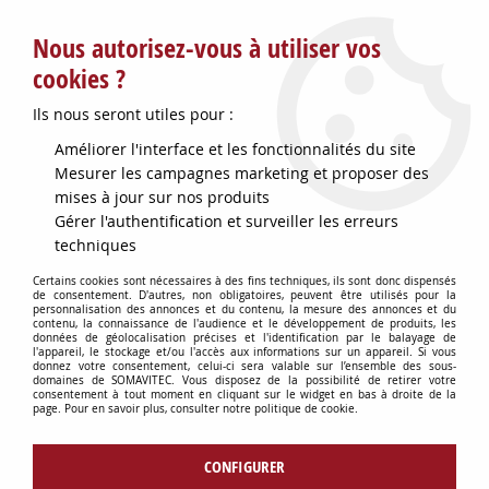
Service client : info@somavitec.fr ou au +33 (7) 85 19 42 23
Nous autorisez-vous à utiliser vos
du lundi au vendredi de 9h à 12h30 et de 13h30 à 18h (17h le
vendredi)
cookies ?
DESTOCKAGE SUR UNE SELECTION
Ils nous seront utiles pour :
D'ARTICLES - VOIR PLUS BAS
Améliorer l'interface et les fonctionnalités du site
Contactez-nous !
Mesurer les campagnes marketing et proposer des
mises à jour sur nos produits
Gérer l'authentification et surveiller les erreurs
0
techniques
Certains cookies sont nécessaires à des fins techniques, ils sont donc dispensés
de consentement. D'autres, non obligatoires, peuvent être utilisés pour la
personnalisation des annonces et du contenu, la mesure des annonces et du
Accueil
>
TUYAUX & RACCORDS
>
RACCORDERIE VINICOLE
>
JOINT
contenu, la connaissance de l'audience et le développement de produits, les
P/VANNE PAPILLON INOX D50
données de géolocalisation précises et l'identification par le balayage de
l'appareil, le stockage et/ou l'accès aux informations sur un appareil. Si vous
donnez votre consentement, celui-ci sera valable sur l’ensemble des sous-
domaines de SOMAVITEC. Vous disposez de la possibilité de retirer votre
consentement à tout moment en cliquant sur le widget en bas à droite de la
page. Pour en savoir plus, consulter notre politique de cookie.
CONFIGURER