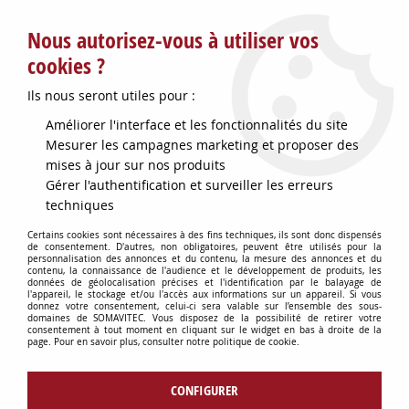
Service client : info@somavitec.fr ou au +33 (7) 85 19 42 23
Nous autorisez-vous à utiliser vos
du lundi au vendredi de 9h à 12h30 et de 13h30 à 18h (17h le
vendredi)
cookies ?
DESTOCKAGE SUR UNE SELECTION
Ils nous seront utiles pour :
D'ARTICLES - VOIR PLUS BAS
Améliorer l'interface et les fonctionnalités du site
Contactez-nous !
Mesurer les campagnes marketing et proposer des
mises à jour sur nos produits
Gérer l'authentification et surveiller les erreurs
0
techniques
Certains cookies sont nécessaires à des fins techniques, ils sont donc dispensés
de consentement. D'autres, non obligatoires, peuvent être utilisés pour la
personnalisation des annonces et du contenu, la mesure des annonces et du
Accueil
>
CONSOMMABLES DIVERS
>
PIECES DETACHEES DIVERSES
>
contenu, la connaissance de l'audience et le développement de produits, les
JOINT SPY 65X100X10 DOUBLE LEVRE
données de géolocalisation précises et l'identification par le balayage de
l'appareil, le stockage et/ou l'accès aux informations sur un appareil. Si vous
donnez votre consentement, celui-ci sera valable sur l’ensemble des sous-
domaines de SOMAVITEC. Vous disposez de la possibilité de retirer votre
consentement à tout moment en cliquant sur le widget en bas à droite de la
page. Pour en savoir plus, consulter notre politique de cookie.
CONFIGURER