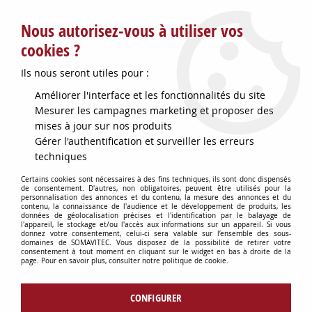
Service client : info@somavitec.fr ou au +33 (7) 85 19 42 23
Nous autorisez-vous à utiliser vos
du lundi au vendredi de 9h à 12h30 et de 13h30 à 18h (17h le
vendredi)
cookies ?
DESTOCKAGE SUR UNE SELECTION
Ils nous seront utiles pour :
D'ARTICLES - VOIR PLUS BAS
Améliorer l'interface et les fonctionnalités du site
Contactez-nous !
Mesurer les campagnes marketing et proposer des
mises à jour sur nos produits
Gérer l'authentification et surveiller les erreurs
0
techniques
Certains cookies sont nécessaires à des fins techniques, ils sont donc dispensés
de consentement. D'autres, non obligatoires, peuvent être utilisés pour la
personnalisation des annonces et du contenu, la mesure des annonces et du
Accueil
>
HYGIÈNE DU CHAI
>
PEINTURES & ACCESSOIRES
>
KIT DE
contenu, la connaissance de l'audience et le développement de produits, les
RÉPARATION FIBRE DE VERRE 1KG
données de géolocalisation précises et l'identification par le balayage de
l'appareil, le stockage et/ou l'accès aux informations sur un appareil. Si vous
donnez votre consentement, celui-ci sera valable sur l’ensemble des sous-
domaines de SOMAVITEC. Vous disposez de la possibilité de retirer votre
consentement à tout moment en cliquant sur le widget en bas à droite de la
page. Pour en savoir plus, consulter notre politique de cookie.
CONFIGURER