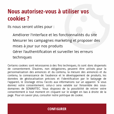
Service client : info@somavitec.fr ou au +33 (7) 85 19 42 23
Nous autorisez-vous à utiliser vos
du lundi au vendredi de 9h à 12h30 et de 13h30 à 18h (17h le
vendredi)
cookies ?
DESTOCKAGE SUR UNE SELECTION
Ils nous seront utiles pour :
D'ARTICLES - VOIR PLUS BAS
Améliorer l'interface et les fonctionnalités du site
Contactez-nous !
Mesurer les campagnes marketing et proposer des
mises à jour sur nos produits
Gérer l'authentification et surveiller les erreurs
0
techniques
Certains cookies sont nécessaires à des fins techniques, ils sont donc dispensés
de consentement. D'autres, non obligatoires, peuvent être utilisés pour la
personnalisation des annonces et du contenu, la mesure des annonces et du
Accueil
>
OENOLOGIE
>
PRODUITS OENOLOGIQUES
>
LAFFORT
contenu, la connaissance de l'audience et le développement de produits, les
GELATINE EXTRA N°1 1KG
données de géolocalisation précises et l'identification par le balayage de
l'appareil, le stockage et/ou l'accès aux informations sur un appareil. Si vous
donnez votre consentement, celui-ci sera valable sur l’ensemble des sous-
domaines de SOMAVITEC. Vous disposez de la possibilité de retirer votre
consentement à tout moment en cliquant sur le widget en bas à droite de la
page. Pour en savoir plus, consulter notre politique de cookie.
CONFIGURER