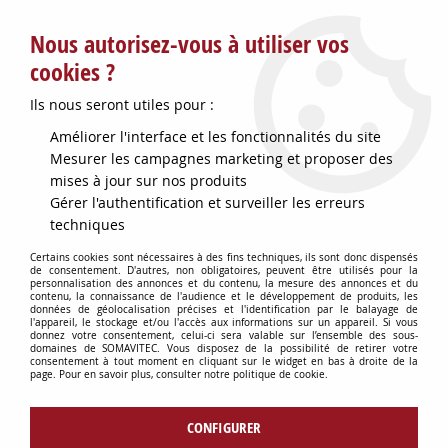
Service client : info@somavitec.fr ou au +33 (7) 85 19 42 23
Nous autorisez-vous à utiliser vos
du lundi au vendredi de 9h à 12h30 et de 13h30 à 18h (17h le
vendredi)
cookies ?
DESTOCKAGE SUR UNE SELECTION
Ils nous seront utiles pour :
D'ARTICLES - VOIR PLUS BAS
Améliorer l'interface et les fonctionnalités du site
Contactez-nous !
Mesurer les campagnes marketing et proposer des
mises à jour sur nos produits
Gérer l'authentification et surveiller les erreurs
0
techniques
Certains cookies sont nécessaires à des fins techniques, ils sont donc dispensés
de consentement. D'autres, non obligatoires, peuvent être utilisés pour la
personnalisation des annonces et du contenu, la mesure des annonces et du
Accueil
>
PETITS MATERIELS
>
contenu, la connaissance de l'audience et le développement de produits, les
MISE EN BOUTEILLE VIN & ACCESSOIRES
>
MOTEUR ENTRAINEMENT
données de géolocalisation précises et l'identification par le balayage de
l'appareil, le stockage et/ou l'accès aux informations sur un appareil. Si vous
ENCOLLEUSE 180N
donnez votre consentement, celui-ci sera valable sur l’ensemble des sous-
domaines de SOMAVITEC. Vous disposez de la possibilité de retirer votre
consentement à tout moment en cliquant sur le widget en bas à droite de la
page. Pour en savoir plus, consulter notre politique de cookie.
CONFIGURER