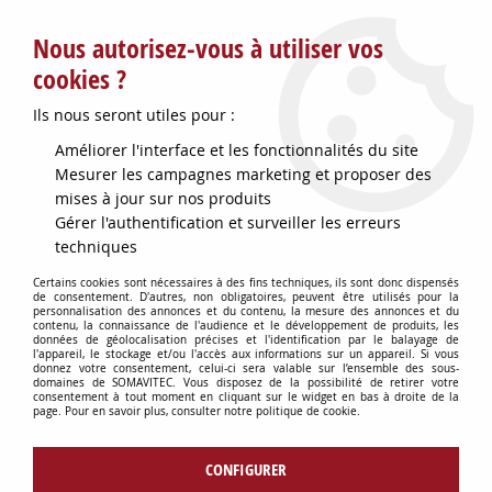
Service client : info@somavitec.fr ou au +33 (7) 85 19 42 23
Nous autorisez-vous à utiliser vos
du lundi au vendredi de 9h à 12h30 et de 13h30 à 18h (17h le
vendredi)
cookies ?
DESTOCKAGE SUR UNE SELECTION
Ils nous seront utiles pour :
D'ARTICLES - VOIR PLUS BAS
Améliorer l'interface et les fonctionnalités du site
Contactez-nous !
Mesurer les campagnes marketing et proposer des
mises à jour sur nos produits
Gérer l'authentification et surveiller les erreurs
0
techniques
Certains cookies sont nécessaires à des fins techniques, ils sont donc dispensés
de consentement. D'autres, non obligatoires, peuvent être utilisés pour la
personnalisation des annonces et du contenu, la mesure des annonces et du
Accueil
>
OENOLOGIE
>
ANALYSE DU VIN & ACCESSOIRES
>
contenu, la connaissance de l'audience et le développement de produits, les
MUSTIMETRE SIMPLE
données de géolocalisation précises et l'identification par le balayage de
l'appareil, le stockage et/ou l'accès aux informations sur un appareil. Si vous
donnez votre consentement, celui-ci sera valable sur l’ensemble des sous-
domaines de SOMAVITEC. Vous disposez de la possibilité de retirer votre
consentement à tout moment en cliquant sur le widget en bas à droite de la
page. Pour en savoir plus, consulter notre politique de cookie.
CONFIGURER