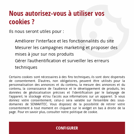
Service client : info@somavitec.fr ou au +33 (7) 85 19 42 23
Nous autorisez-vous à utiliser vos
du lundi au vendredi de 9h à 12h30 et de 13h30 à 18h (17h le
vendredi)
cookies ?
DESTOCKAGE SUR UNE SELECTION
Ils nous seront utiles pour :
D'ARTICLES - VOIR PLUS BAS
Améliorer l'interface et les fonctionnalités du site
Contactez-nous !
Mesurer les campagnes marketing et proposer des
mises à jour sur nos produits
Gérer l'authentification et surveiller les erreurs
0
techniques
Certains cookies sont nécessaires à des fins techniques, ils sont donc dispensés
de consentement. D'autres, non obligatoires, peuvent être utilisés pour la
personnalisation des annonces et du contenu, la mesure des annonces et du
Accueil
>
CONSOMMABLES DIVERS
>
ACCESSOIRES D'EMBALLAGE
>
contenu, la connaissance de l'audience et le développement de produits, les
PAIRE GOUSSETS FIXATION CB3 P/SIAT
données de géolocalisation précises et l'identification par le balayage de
l'appareil, le stockage et/ou l'accès aux informations sur un appareil. Si vous
donnez votre consentement, celui-ci sera valable sur l’ensemble des sous-
domaines de SOMAVITEC. Vous disposez de la possibilité de retirer votre
consentement à tout moment en cliquant sur le widget en bas à droite de la
page. Pour en savoir plus, consulter notre politique de cookie.
CONFIGURER