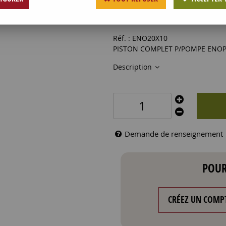
244
,
82
€
HT
Réf. :
ENO20X10
PISTON COMPLET P/POMPE ENO
Description
Demande de renseignement
POUR
CRÉEZ UN COMP