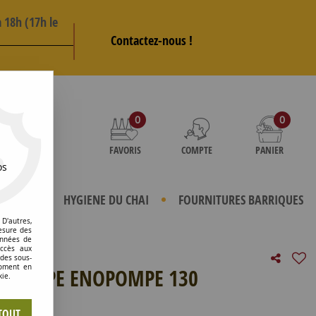
 18h (17h le
Contactez-nous !
AS
0
0
FAVORIS
COMPTE
PANIER
os
TERIELS
HYGIENE DU CHAI
FOURNITURES BARRIQUES
D'autres,
esure des
onnées de
accès aux
 des sous-
moment en
P/POMPE ENOPOMPE 130
kie.
e avis !
TOUT