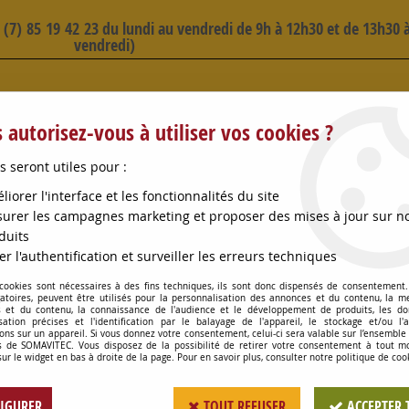
3 (7) 85 19 42 23 du lundi au vendredi de 9h à 12h30 et de 13h30 à
vendredi)
 SELECTION D'ARTICLES - VOIR PLUS B
 autorisez-vous à utiliser vos cookies ?
s seront utiles pour :
liorer l'interface et les fonctionnalités du site
urer les campagnes marketing et proposer des mises à jour sur n
duits
OMPES
CONSOMMABLES
OENOLOGIE
PETITS MA
er l'authentification et surveiller les erreurs techniques
 cookies sont nécessaires à des fins techniques, ils sont donc dispensés de consentement. 
PISTON COMPLET P/POMPE ENOPOMPE 130
gatoires, peuvent être utilisés pour la personnalisation des annonces et du contenu, la m
 et du contenu, la connaissance de l'audience et le développement de produits, les d
isation précises et l'identification par le balayage de l'appareil, le stockage et/ou l'
ons sur un appareil. Si vous donnez votre consentement, celui-ci sera valable sur l’ensemble
 de SOMAVITEC. Vous disposez de la possibilité de retirer votre consentement à tout 
PISTON COMPLET 
sur le widget en bas à droite de la page. Pour en savoir plus, consulter notre politique de coo
Soyez le premier à donner votr
IGURER
TOUT REFUSER
ACCEPTER 